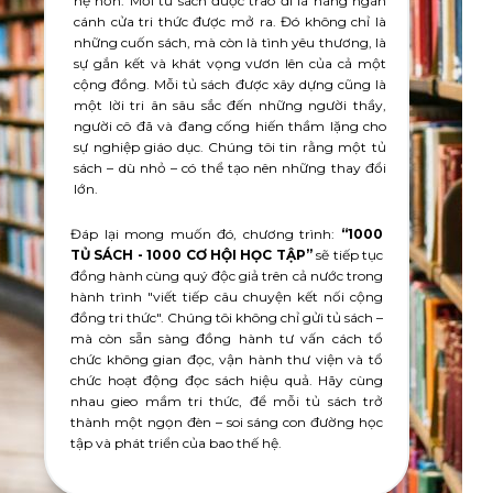
hệ hơn. Mỗi tủ sách được trao đi là hàng ngàn
cánh cửa tri thức được mở ra. Đó không chỉ là
những cuốn sách, mà còn là tình yêu thương, là
sự gắn kết và khát vọng vươn lên của cả một
cộng đồng. Mỗi tủ sách được xây dựng cũng là
một lời tri ân sâu sắc đến những người thầy,
người cô đã và đang cống hiến thầm lặng cho
sự nghiệp giáo dục. Chúng tôi tin rằng một tủ
sách – dù nhỏ – có thể tạo nên những thay đổi
lớn.
Đáp lại mong muốn đó, chương trình:
“1000
TỦ SÁCH - 1000 CƠ HỘI HỌC TẬP”
sẽ tiếp tục
đồng hành cùng quý độc giả trên cả nước trong
hành trình "viết tiếp câu chuyện kết nối cộng
đồng tri thức". Chúng tôi không chỉ gửi tủ sách –
mà còn sẵn sàng đồng hành tư vấn cách tổ
chức không gian đọc, vận hành thư viện và tổ
chức hoạt động đọc sách hiệu quả. Hãy cùng
nhau gieo mầm tri thức, để mỗi tủ sách trở
thành một ngọn đèn – soi sáng con đường học
tập và phát triển của bao thế hệ.