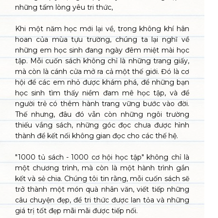
những tấm lòng yêu tri thức,
Khi một năm học mới lại về, trong không khí hân
hoan của mùa tựu trường, chúng ta lại nghĩ về
những em học sinh đang ngày đêm miệt mài học
tập. Mỗi cuốn sách không chỉ là những trang giấy,
mà còn là cánh cửa mở ra cả một thế giới. Đó là cơ
hội để các em nhỏ được khám phá, để những bạn
học sinh tìm thấy niềm đam mê học tập, và để
người trẻ có thêm hành trang vững bước vào đời.
Thế nhưng, đâu đó vẫn còn những ngôi trường
thiếu vắng sách, những góc đọc chưa được hình
thành để kết nối không gian đọc cho các thế hệ.
"1000 tủ sách - 1000 cơ hội học tập" không chỉ là
một chương trình, mà còn là một hành trình gắn
kết và sẻ chia. Chúng tôi tin rằng, mỗi cuốn sách sẽ
trở thành một món quà nhân văn, viết tiếp những
câu chuyện đẹp, để tri thức được lan tỏa và những
giá trị tốt đẹp mãi mãi được tiếp nối.