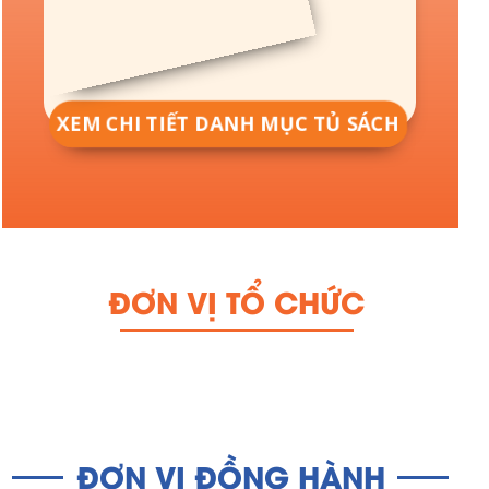
XEM CHI TIẾT DANH MỤC TỦ SÁCH
ĐƠN VỊ TỔ CHỨC
ĐƠN VỊ ĐỒNG HÀNH